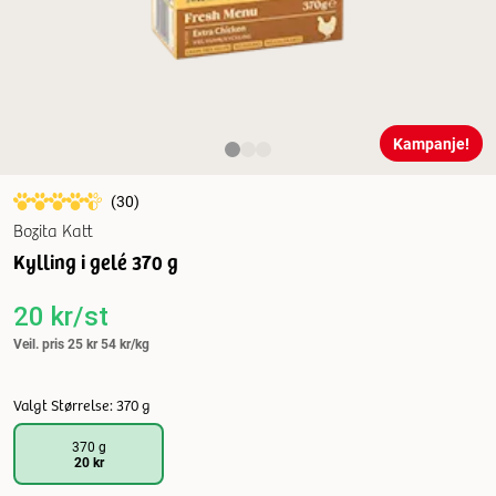
Kampanje!
(
30
)
Bozita Katt
Kylling i gelé 370 g
20 kr/st
Veil. pris
25 kr
54 kr/kg
Valgt Størrelse: 370 g
370 g
20 kr