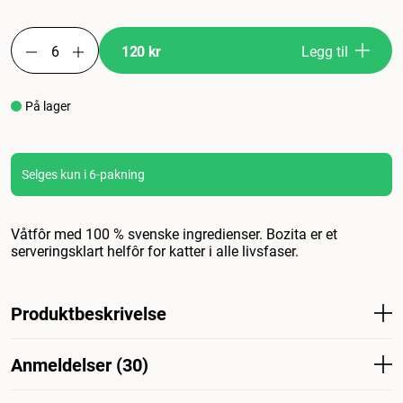
120 kr
Legg til
På lager
Selges kun i 6-pakning
Våtfôr med 100 % svenske ingredienser. Bozita er et
serveringsklart helfôr for katter i alle livsfaser.
Produktbeskrivelse
Massevis av velsmakende kylling. Bozita Chicken Jelly
Anmeldelser (30)
Bites er et svenskprodusert, velsmakende våtfôr med
høyt kjøttinnhold og lavt fettinnhold. Bozita kattemat i