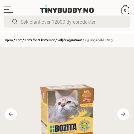
0
Hjem
/
Katt
/
Kattefôr & kattemat
/
Våtfôr og våtmat
/
Kylling i gelé 370 g