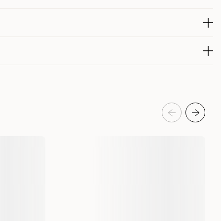
or favoritt hos mange katter – de kiler, koser og leker med
li lei. Kattene tiltrekkes raskt av den gode lukten og de
 fungerer like godt for eldre katter som for kattunger. Et
lder kun hvis det er en produksjonsfeil, ikke hvis katten har
 interesse, men de fleste eiere er svært fornøyde.
223635001
eanmeldelser
produktet de siste 30 dagene er 75 kr
Katt
Katteleker & viftepinner
Leke, klore og sparke
Kong
387028
40 cm
50 gram