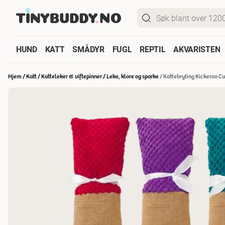
HUND
KATT
SMÅDYR
FUGL
REPTIL
AKVARISTEN
Hjem
/
Katt
/
Katteleker & viftepinner
/
Leke, klore og sparke
/
Kattebryting Kickeroo C