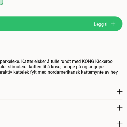
Legg til
parkeleke. Katter elsker å tulle rundt med KONG Kickeroo
aler stimulerer katten til å kose, hoppe på og angripe
teraktiv kattelek fylt med nordamerikansk kattemynte av høy
ritt sparkeleketøy! Katter elsker å leke med Kong Kickeroo
imulerer katten til å kose, slå og angripe byttet sitt. Morsom,
d nordamerikansk kattemynte av høyeste kvalitet som katter
er katteleketøy