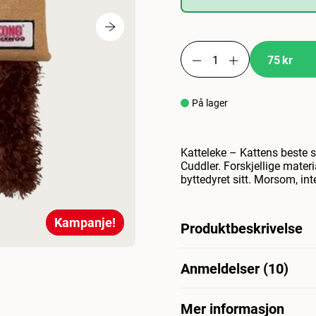
75 kr
På lager
Katteleke – Kattens beste s
Cuddler. Forskjellige materi
byttedyret sitt. Morsom, in
Kampanje!
Produktbeskrivelse
Katteleketøy - kattens favo
Anmeldelser (10)
Cuddler. Ulike materialer st
interaktiv kattelek fylt me
elsker. Kong Kickeroo Cuddl
Mer informasjon
Hva synes andre kunder