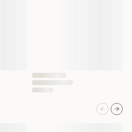
1 st
035585418001