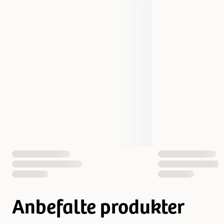
Størrelse
Medium
Vekt
100 gram
Antall i pakken
1 st
EAN nummer
4011905405391
Anbefalte produkter