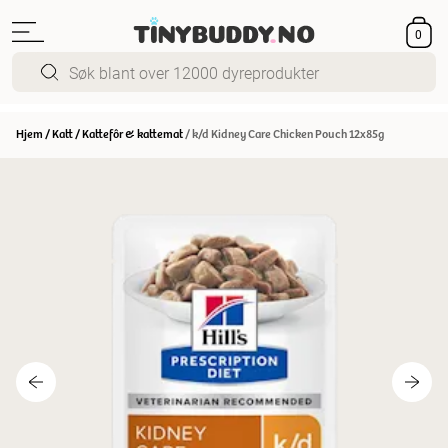
0
Hjem
/
Katt
/
Kattefôr & kattemat
/
k/d Kidney Care Chicken Pouch 12x85g