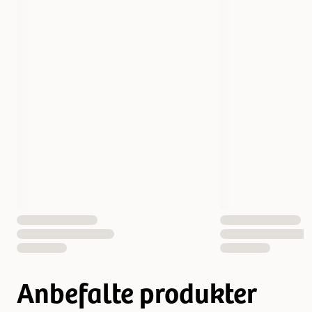
Størrelse
12 x 85 g
Fôrtype
Våt mat
Vekt
1020 gram
Antall i pakken
12 st
EAN nummer
052742118710
Anbefalte produkter