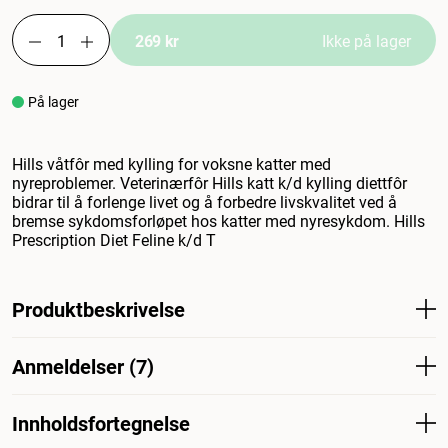
269 kr
Ikke på lager
På lager
Hills våtfôr med kylling for voksne katter med
nyreproblemer. Veterinærfôr Hills katt k/d kylling diettfôr
bidrar til å forlenge livet og å forbedre livskvalitet ved å
bremse sykdomsforløpet hos katter med nyresykdom. Hills
Prescription Diet Feline k/d T
Produktbeskrivelse
Hills våtfôr med kylling for voksne katter med
Anmeldelser (7)
nyreproblemer. Veterinærfôr Hills katt k/d kylling diettfôr
bidrar til å forlenge livet og å forbedre livskvalitet ved å
bremse sykdomsforløpet hos katter med nyresykdom.
Innholdsfortegnelse
Hva synes andre kunder
Hills Prescription Diet Feline k/d Tender Chunks in Gravy