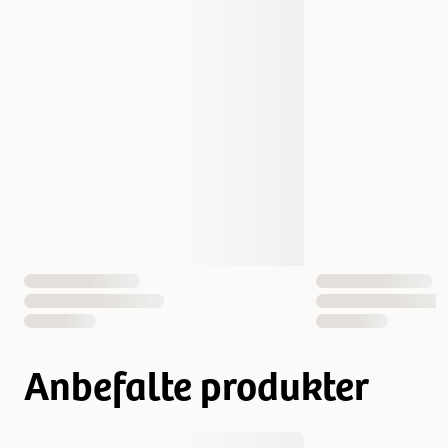
Aktivitetsnivå
Vanlig
Antall i pakken
12 st
EAN nummer
9003579308721
Anbefalte produkter