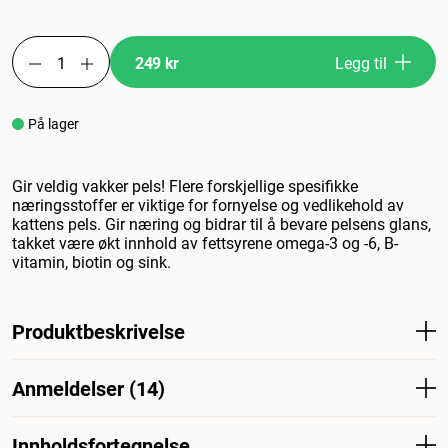
249 kr
Legg til
På lager
Gir veldig vakker pels! Flere forskjellige spesifikke
næringsstoffer er viktige for fornyelse og vedlikehold av
kattens pels. Gir næring og bidrar til å bevare pelsens glans,
takket være økt innhold av fettsyrene omega-3 og -6, B-
vitamin, biotin og sink.
Produktbeskrivelse
Det kan være en utfordring å ta vare på kattens pels,
Anmeldelser (14)
spesielt hvis det er en langhåret rase. Å gi katten din de
riktige næringsstoffene er en viktig del av en sunn, blank
og naturlig vakker pels. Royal Canin Intense Beauty in
Innholdsfortegnelse