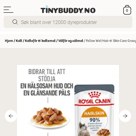
0
Hjem
/
Katt
/
Kattefôr & kattemat
/
Våtfôr og våtmat
/
Feline Wet Hair & Skin Care Gravy 