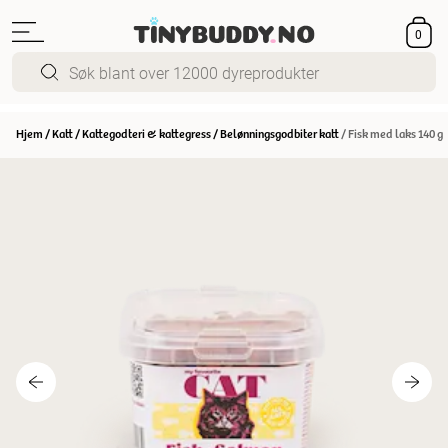
0
Hjem
/
Katt
/
Kattegodteri & kattegress
/
Belønningsgodbiter katt
/
Fisk med laks 140 g