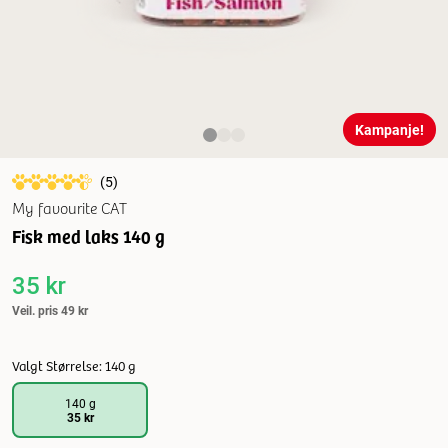
Kampanje!
(
5
)
My favourite CAT
Fisk med laks 140 g
35 kr
Veil. pris
49 kr
Valgt Størrelse: 140 g
140 g
35 kr