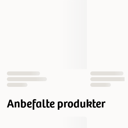
Vekt
85 gram
Antall i pakken
1 st
EAN nummer
7350028737673
Anbefalte produkter