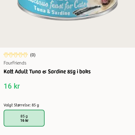
(
0
)
FourFriends
Katt Adult Tuna & Sardine 85g i boks
16 kr
Valgt Størrelse: 85 g
85 g
16 kr