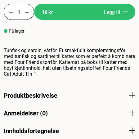
16 kr
Legg til
På lager
Tunfisk og sardin, våtfôr. Et smakfullt kompletteringsfôr
med tunfisk og sardiner til katter som er perfekt å kombinere
med Four Friends tørrfôr. Kattemat på boks til katter med
høyt kjøttinnhold, helt uten tilsetningsstoffer! Four Friends
Cat Adult Tin T
Produktbeskrivelse
Tunfisk og sardiner, våtfôr. Et velsmakende tilleggsfôr
Anmeldelser (0)
med tunfisk og sardiner til katter som er perfekt å
kombinere med FourFriends tørrfôr. Hermetisert kattemat
for katter med høyt kjøttinnhold og uten
Innholdsfortegnelse
tilsetningsstoffer! Four Friends Cat Adult Tuna & Sardine