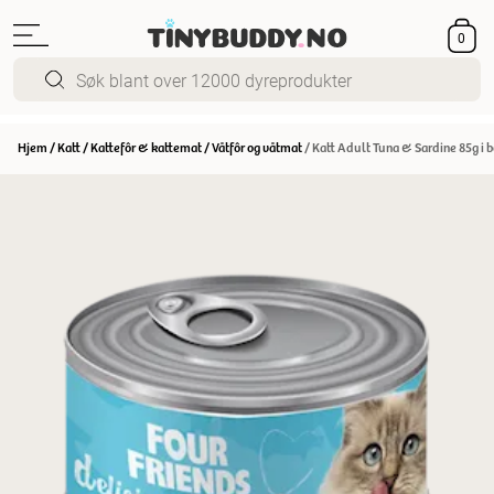
0
Hjem
/
Katt
/
Kattefôr & kattemat
/
Våtfôr og våtmat
/
Katt Adult Tuna & Sardine 85g i 