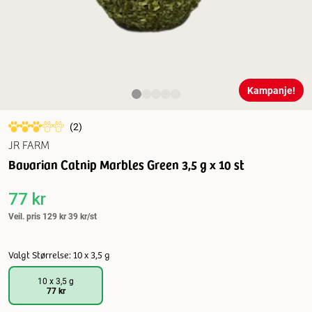
Kampanje!
(
2
)
JR FARM
Bavarian Catnip Marbles Green 3,5 g x 10 st
77 kr
Veil. pris
129 kr
39 kr/st
Valgt Størrelse: 10 x 3,5 g
10 x 3,5 g
77 kr