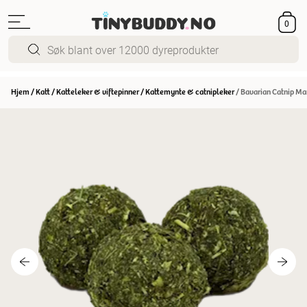
0
Hjem
/
Katt
/
Katteleker & viftepinner
/
Kattemynte & catnipleker
/
Bavarian Catnip Mar