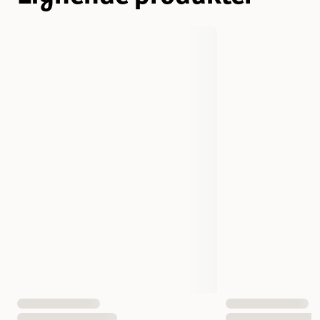
Varemerke
JR FARM
Produsentens artikkelnummer
7872316
Størrelse
10 x 3,5 g
Vekt
35 gram
Antall i pakken
10 st
EAN nummer
4024344204111