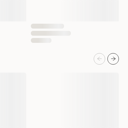
 på at produktet er enkelt å bruke, og at pipettene gjør
atter som normalt er følsomme for pelspleie. Flere kunder
åføre» og anslår at beskyttelsen varer i omtrent en måned. Det
emheves også som en verdsatt funksjon av mange brukere.
bør brukes med forsiktighet. Les alltid etiketten,
kningsvedlegget før bruk. Produktet er beregnet på katter
ke brukes på kattunger under 3 måneder.
ktet egnet for?
tter som veier mellom 3 og 6 kg.
 Anti-parasite Spot on mot?
 lopper, flått og mygg unna.