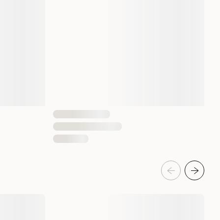
kten?
rent 30 dager under normale forhold.
ten?
huden i nakken i henhold til instruksjonene i
jemikalier insektmidler?
eekstrakter fra margosa/neem av vegetabilsk opprinnelse.