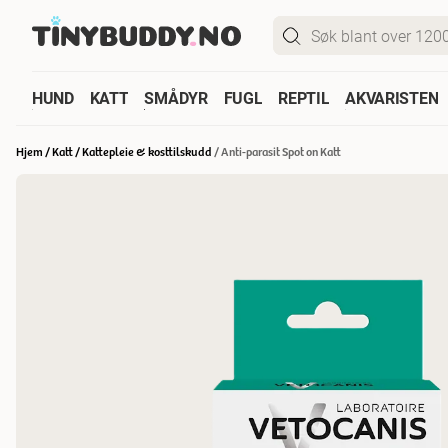
HUND
KATT
SMÅDYR
FUGL
REPTIL
AKVARISTEN
Hjem
/
Katt
/
Kattepleie & kosttilskudd
/
Anti-parasit Spot on Katt