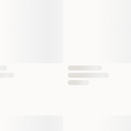
Hvor lenge varer effe
Effekten varer i opptil omt
Hvordan påføres pipet
Pipetten påføres direkte på 
pakningsvedlegget.
Inneholder produktet k
Produktet inneholder plant