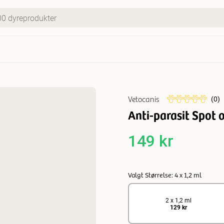
Vetocanis
(
0
)
Anti-parasit Spot o
149 kr
Valgt Størrelse: 4 x 1,2 ml
2 x 1,2 ml
129 kr