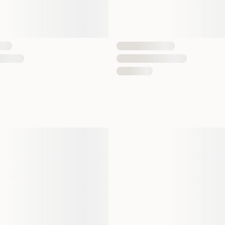
Kundeerfaringer
Mange katteeiere setter pris
påføringen smidig selv på k
beskriver det som «lett å p
plantebaserte innholdet fr
Viktig å vurdere
Dette er et
biocidprodukt
og 
produktinformasjonen og pa
som veier 3–6 kg og bør ik
Vanlige spørsmål
Hvilke katter er produ
Produktet er beregnet på ka
Hva hjelper Vetocanis
Produktet bidrar til å holde