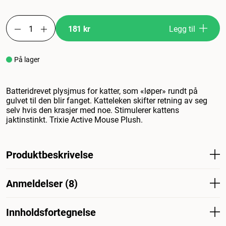
181 kr
Legg til
På lager
Batteridrevet plysjmus for katter, som «løper» rundt på
gulvet til den blir fanget. Katteleken skifter retning av seg
selv hvis den krasjer med noe. Stimulerer kattens
jaktinstinkt. Trixie Active Mouse Plush.
Produktbeskrivelse
Batteridrevet plysjleke for katter som "løper" rundt på
Anmeldelser (8)
gulvet til den blir fanget. Katteleken endrer retning av seg
selv hvis den støter på noe. Stimulerer kattens
jaktinstinkt. Trixie Active Mouse Plush.
Innholdsfortegnelse
Hva synes andre kunder