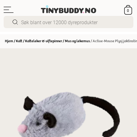
0
Hjem
/
Katt
/
Katteleker & viftepinner
/
Mus og lekemus
/
Active-Mouse Plysj jaktinstin