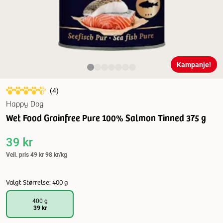
Kampanje!
(
4
)
Happy Dog
Wet Food Grainfree Pure 100% Salmon Tinned 375 g
39 kr
Veil. pris
49 kr
98 kr/kg
Valgt Størrelse: 400 g
400 g
39 kr