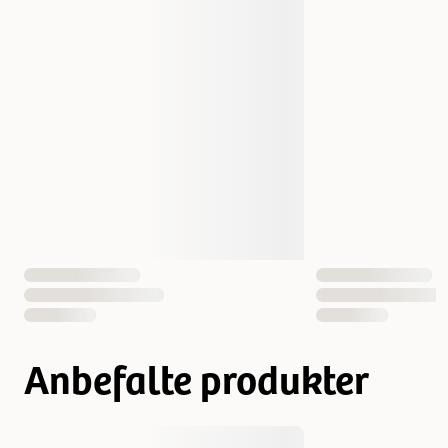
Dyrets alder
Voksen
Fôrtype
Våt mat
EAN nummer
4001967155976
Anbefalte produkter