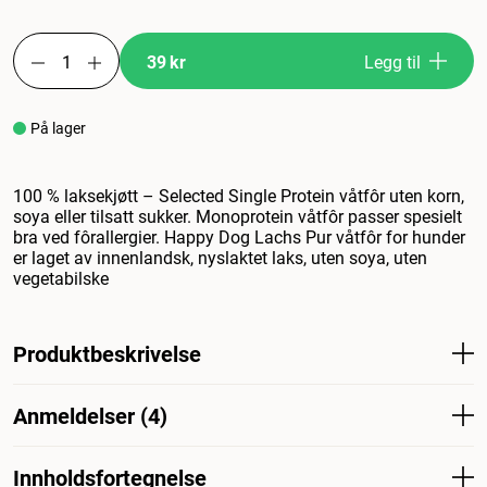
39 kr
Legg til
På lager
100 % laksekjøtt – Selected Single Protein våtfôr uten korn,
soya eller tilsatt sukker. Monoprotein våtfôr passer spesielt
bra ved fôrallergier. Happy Dog Lachs Pur våtfôr for hunder
er laget av innenlandsk, nyslaktet laks, uten soya, uten
vegetabilske
Produktbeskrivelse
100 % laksekjøtt – Selected Single Protein våtfôr uten
Anmeldelser (4)
korn, soya eller tilsatt sukker. Monoprotein våtfôr passer
spesielt bra ved fôrallergier. Happy Dog Lachs Pur våtfôr
for hunder er laget av innenlandsk, nyslaktet laks, uten
Innholdsfortegnelse
Hva synes andre kunder