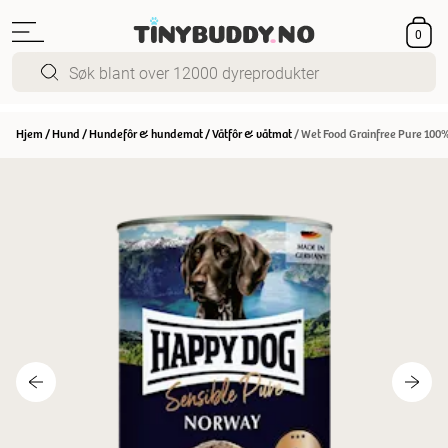
0
Hjem
/
Hund
/
Hundefôr & hundemat
/
Våtfôr & våtmat
/
Wet Food Grainfree Pure 100