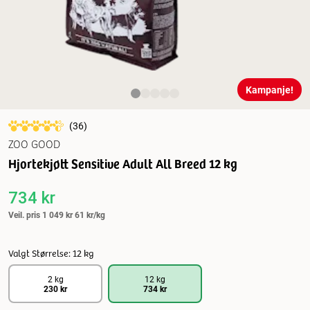
Kampanje!
(
36
)
ZOO GOOD
Hjortekjøtt Sensitive Adult All Breed 12 kg
734 kr
Veil. pris
1 049 kr
61 kr/kg
Valgt Størrelse: 12 kg
2 kg
12 kg
230 kr
734 kr