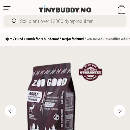
0
Hjem
/
Hund
/
Hundefôr & hundemat
/
Tørrfôr for hund
/
Venison Adult Sensitive Adult