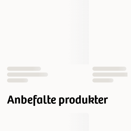
X-Large (81-103 x 99 x 71,5 cm)
XX-Large (81-103 x 108 x 71,5 cm)
XX-Large+ (82-106 x 106 x 78 cm)
Måle
81-103 x 106 x 71,5 cm
29000 gram
32000 gram
33000 gram
Vekt
36000 gram
37500 gram
44000 gram
Antall i pakken
1 st
Anbefalte produkter