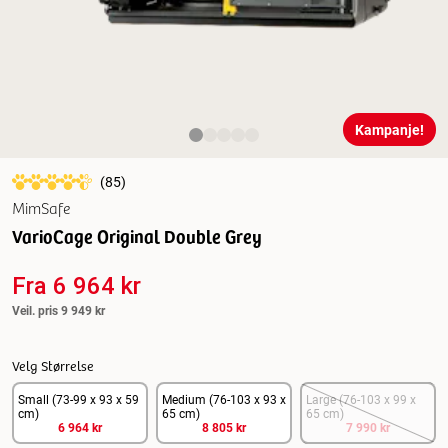
Kampanje!
(
85
)
MimSafe
VarioCage Original Double Grey
Fra
6 964 kr
Veil. pris
9 949 kr
Velg Størrelse
Small (73-99 x 93 x 59
Medium (76-103 x 93 x
Large (76-103 x 99 x
cm)
65 cm)
65 cm)
6 964 kr
8 805 kr
7 990 kr