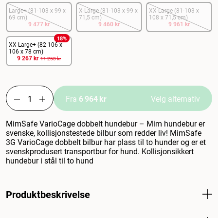
Large+ (81-103 x 99 x
X-Large (81-103 x 99 x
XX-Large (81-103 x
69 cm)
71,5 cm)
108 x 71,5 cm)
9 477 kr
9 460 kr
9 961 kr
18
%
XX-Large+ (82-106 x
106 x 78 cm)
9 267 kr
11 253 kr
Fra
6 964 kr
Velg alternativ
MimSafe VarioCage dobbelt hundebur – Mim hundebur er
svenske, kollisjonstestede bilbur som redder liv! MimSafe
3G VarioCage dobbelt bilbur har plass til to hunder og er et
svenskprodusert transportbur for hund. Kollisjonsikkert
hundebur i stål til to hund
Produktbeskrivelse
MimSafe Variocage dobbelt hundebur - Mim hundebur