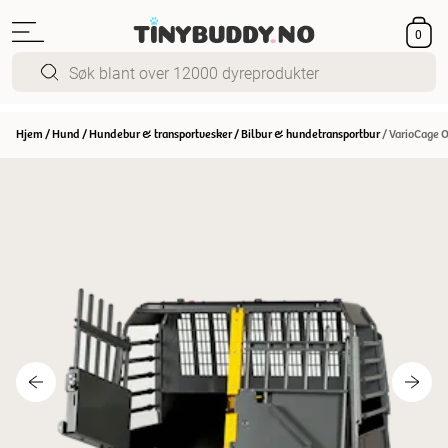
0
Hjem
/
Hund
/
Hundebur & transportvesker
/
Bilbur & hundetransportbur
/
VarioCage O