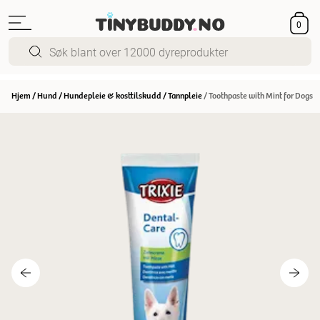
0
Hjem
/
Hund
/
Hundepleie & kosttilskudd
/
Tannpleie
/
Toothpaste with Mint for Dogs