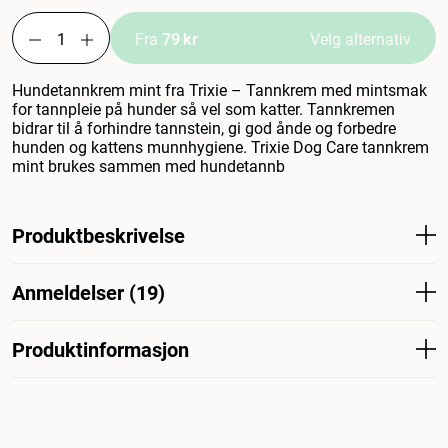
Fra
79 kr
Velg alternativ
Hundetannkrem mint fra Trixie – Tannkrem med mintsmak
for tannpleie på hunder så vel som katter. Tannkremen
bidrar til å forhindre tannstein, gi god ånde og forbedre
hunden og kattens munnhygiene. Trixie Dog Care tannkrem
mint brukes sammen med hundetannb
Produktbeskrivelse
Hundetannkrem mint fra Trixie - Tannkrem med
Anmeldelser (19)
mintsmak for tannpleie på hund og katt. Tannkremen
forebygger tannstein, gir god ånde og forbedrer
munnhygienen hos hund og katt. Trixie Dog Care
Produktinformasjon
Hva synes andre kunder
Tannkrem med mintsmak brukes sammen med en
Denne mintsmaksatte hundetannkremen er en stor
hundetannbørste. Trixie Tannkrem med mynte.
suksess hos firbente – hundene elsker smaken og
Artikkelnummer
217605001
217605001-6
lukten, og tannpussen blir mye enklere. Mange eiere
fremhever at den er bedre enn varianter med lever- eller