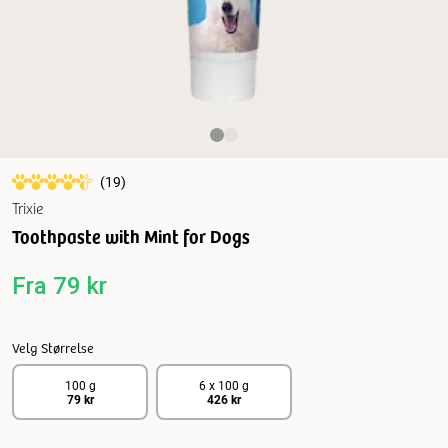
(
19
)
Trixie
Toothpaste with Mint for Dogs
Fra
79 kr
Velg Størrelse
100 g
6 x 100 g
79 kr
426 kr