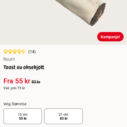
Kampanje!
(
14
)
Rauh!
Toast av oksekjøtt
Fra
55 kr
83 kr
Veil. pris
79 kr
Velg Størrelse
12 cm
21 cm
55 kr
83 kr