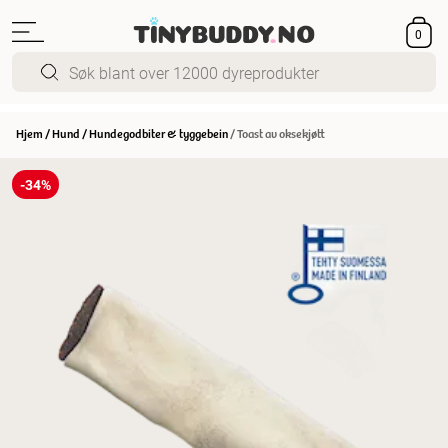
0
Hjem
/
Hund
/
Hundegodbiter & tyggebein
/
Toast av oksekjøtt
-34%