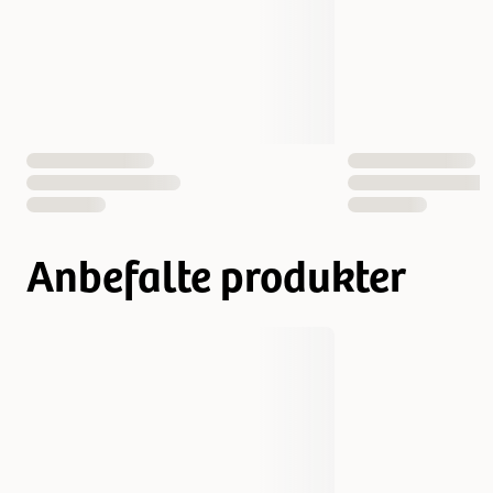
Vekt
50 gram
Økologisk
Ja
Antall i pakken
1 st
EAN nummer
6438047210900
6438047210917
Anbefalte produkter