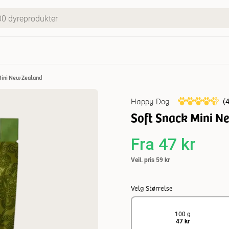
Mini New Zealand
Happy Dog
(
Soft Snack Mini N
Fra
47 kr
Veil. pris
59 kr
Velg Størrelse
100 g
47 kr