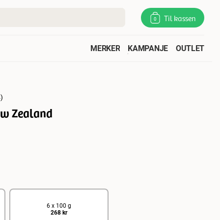
Til kassen
0
MERKER
KAMPANJE
OUTLET
4
)
ew Zealand
6 x 100 g
268 kr