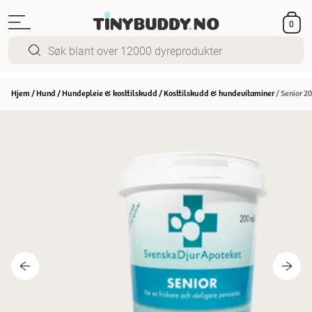
0
Hjem
/
Hund
/
Hundepleie & kosttilskudd
/
Kosttilskudd & hundevitaminer
/
Senior 2