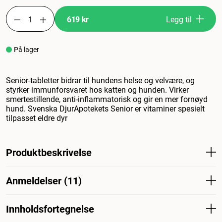
619 kr
Legg til
På lager
Senior-tabletter bidrar til hundens helse og velvære, og
styrker immunforsvaret hos katten og hunden. Virker
smertestillende, anti-inflammatorisk og gir en mer fornøyd
hund. Svenska DjurApotekets Senior er vitaminer spesielt
tilpasset eldre dyr
Produktbeskrivelse
Svenska DjurApoteket Senior tabletter bidrar til hundens
Anmeldelser (11)
helse og velvære, og styrker kattens og hundens
immunforsvar. Virker smertelindrende,
betennelsesdempende og gir en friskere hund. Svenska
Innholdsfortegnelse
Hva synes andre kunder
DjurApotekets Senior er vitaminer spesielt tilpasset eldre