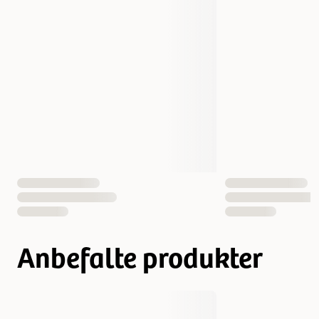
Vekt
385 gram
EAN nummer
7350039351332
Anbefalte produkter