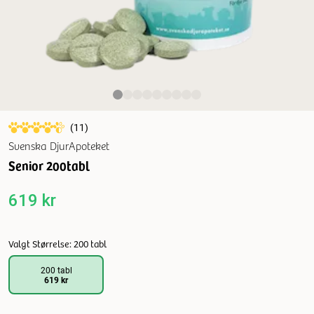
(
11
)
Svenska DjurApoteket
Senior 200tabl
619 kr
Valgt Størrelse: 200 tabl
200 tabl
619 kr