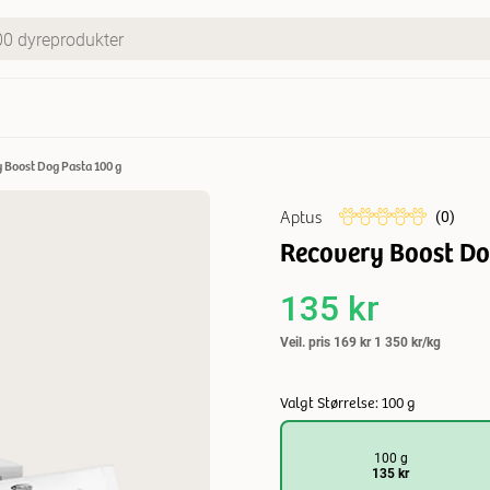
 Boost Dog Pasta 100 g
Aptus
(
0
)
Recovery Boost Do
135 kr
Veil. pris
169 kr
1 350 kr/kg
Valgt Størrelse: 100 g
100 g
135 kr