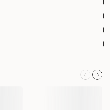
%, fett 80 %, aske 4 %, vann 7 %.
jennom munnen eller blandes med en liten mengde mat. Den
opp i flere mindre doser.
210192001
produktet de siste 30 dagene er 135 kr
depleie & kosttilskudd
Kosttilskudd & hundevitaminer
lasjen i romtemperatur. Åpnet emballasje bør oppbevares
er.
Aptus
3924
100 g