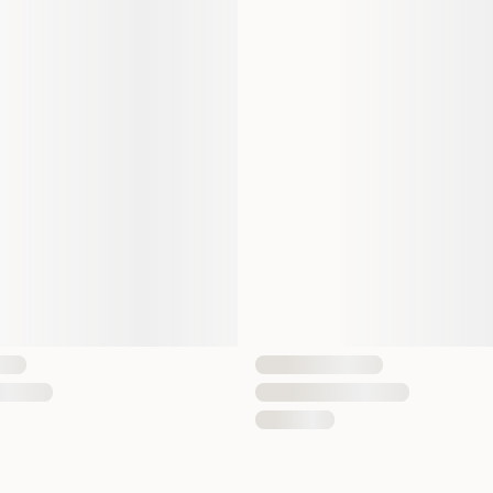
Vekt
Antall i pakken
EAN nummer