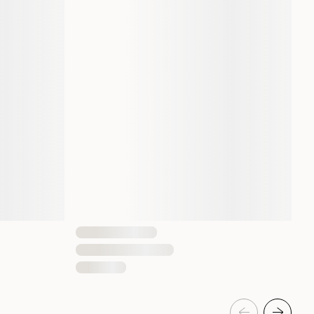
100 gram
1 st
6432100060570