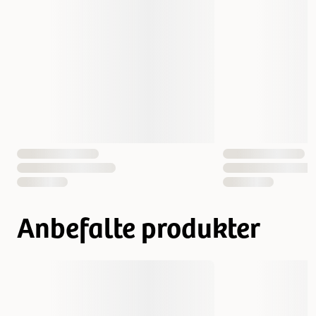
Smak
Fisk
Vekt
110 gram
Antall i pakken
1 st
EAN nummer
4011905031781
Anbefalte produkter