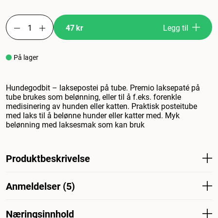
47 kr
Legg til
På lager
Hundegodbit – laksepostei på tube. Premio laksepaté på
tube brukes som belønning, eller til å f.eks. forenkle
medisinering av hunden eller katten. Praktisk posteitube
med laks til å belønne hunder eller katter med. Myk
belønning med laksesmak som kan bruk
Produktbeskrivelse
Hundegodbiter - laksepasta i tube. Premio laksepaté på
Anmeldelser (5)
tube brukes som belønning eller for å lette
medisineringen av hunden eller katten. Fleksibel
laksepastatube til å belønne hund eller katt med. Myk
Næringsinnhold
Hva synes andre kunder