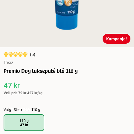
Kampanje!
(
5
)
Trixie
Premio Dog laksepaté blå 110 g
47 kr
Veil. pris
79 kr
427 kr/kg
Valgt Størrelse: 110 g
110 g
47 kr