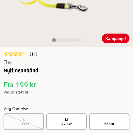
Kampanje!
(
11
)
Flexi
Nytt neonbånd
Fra
199 kr
Veil. pris
249 kr
Velg Størrelse
S
M
L
199 kr
223 kr
255 kr