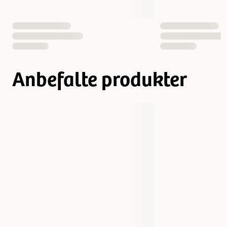
Størrelse
S
M
L
Koblingstype
Rullekobling
Vekt
205 gram
300 gram
Anbefalte produkter
Antall i pakken
1 st
4000498023518
4000498031704
EAN nummer
4000498031711
liten, Mellom
Mellom
Hundens Størrelse
Mellom, stor