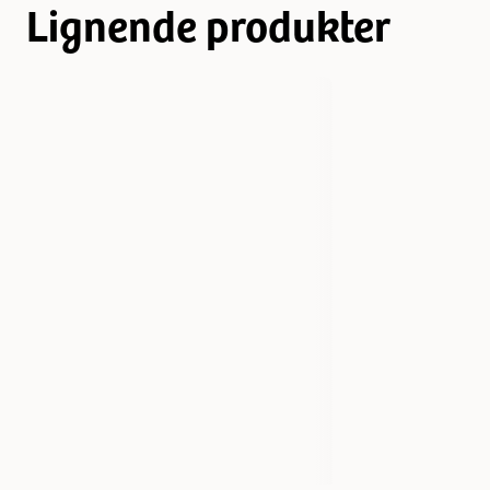
Lignende produkter
Varemerke
Spratts
Produsentens artikkelnummer
20071
Størrelse
16 cm
Vekt
100 gram
Antall i pakken
1 st
EAN nummer
5030306200717