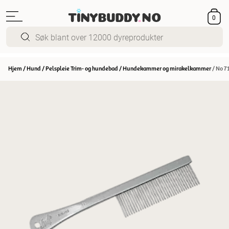
0
Hjem
/
Hund
/
Pelspleie Trim- og hundebad
/
Hundekammer og mirakelkammer
/
No 7