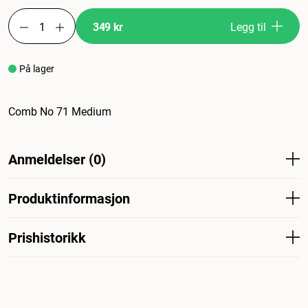
349 kr
Legg til
På lager
Comb No 71 Medium
Anmeldelser (0)
Produktinformasjon
Artikkelnummer
Prishistorikk
204845001
Laveste salgspris for dette produktet de siste 30 dagene er
Hund
Pelspleie Trim- og hundebad
349 kr
Kategori
Hundekammer og mirakelkammer