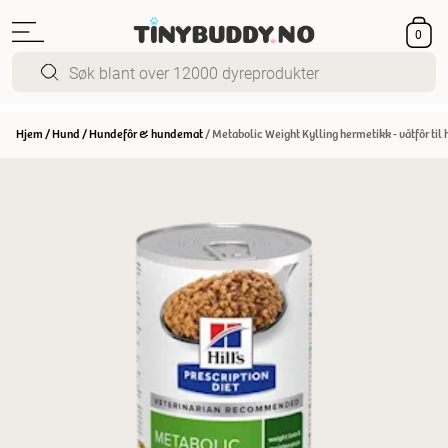
0
Hjem
/
Hund
/
Hundefôr & hundemat
/
Metabolic Weight Kylling hermetikk - våtfôr til