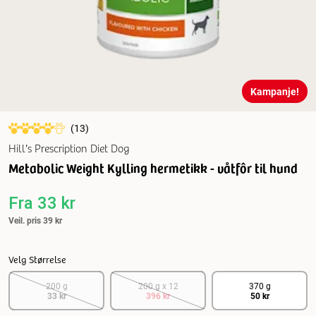
Kampanje!
(
13
)
Hill's Prescription Diet Dog
Metabolic Weight Kylling hermetikk - våtfôr til hund
Fra
33 kr
Veil. pris
39 kr
Velg Størrelse
200 g
200 g x 12
370 g
33 kr
396 kr
50 kr