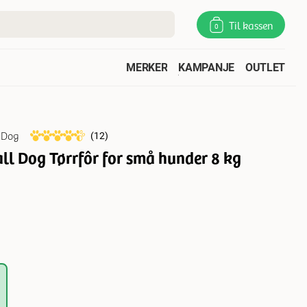
Til kassen
0
MERKER
KAMPANJE
OUTLET
s Dog
(
12
)
ll Dog Tørrfôr for små hunder 8 kg