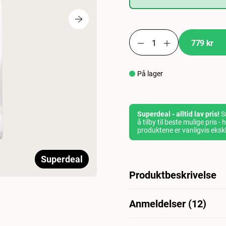
779 kr
På lager
Superdeal - alltid lav pris!
Su
å tilby til beste mulige pris 
produktene er vanligvis eksk
Superdeal
Produktbeskrivelse
Royal Canin Veterinary Diet
Anmeldelser (12)
steriliserte små hunder som
opprettholde idealvekten. R