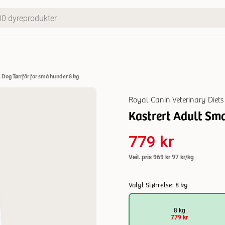
 Dog Tørrfôr for små hunder 8 kg
Royal Canin Veterinary Diet
Kastrert Adult Sma
779 kr
Veil. pris
969 kr
97 kr/kg
Valgt Størrelse: 8 kg
8 kg
779 kr