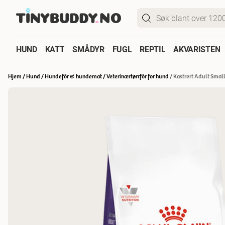
HUND
KATT
SMÅDYR
FUGL
REPTIL
AKVARISTEN
Hjem
/
Hund
/
Hundefôr & hundemat
/
Veterinærtørrfôr for hund
/
Kastrert Adult Small