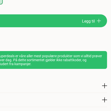
Legg til
perdeals er våre aller mest populære produkter som vi alltid prøver
- hver dag. På dette sortimentet gjelder ikke rabattkoder, og
ludert fra kampanjer.
s Dog Neutered Adult Small er et veterinærfôr for kastrerte og
 har tendens til vektøkning. Bidrar til å forebygge overvekt og
ådfør deg alltid med veterinæren før fôring.