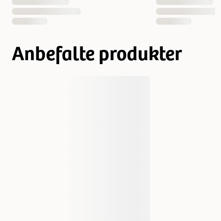
Helsetilstand
Stivhet
Vekt
370 gram
Anbefalte produkter
Antall i pakken
1 st
12 st
EAN nummer
052742055244