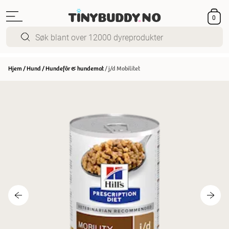
0
Hjem
/
Hund
/
Hundefôr & hundemat
/
j/d Mobilitet