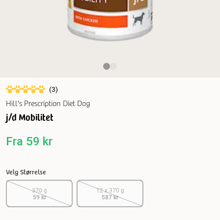
(
3
)
Hill's Prescription Diet Dog
j/d Mobilitet
Fra
59 kr
Velg Størrelse
370 g
12 x 370 g
59 kr
587 kr