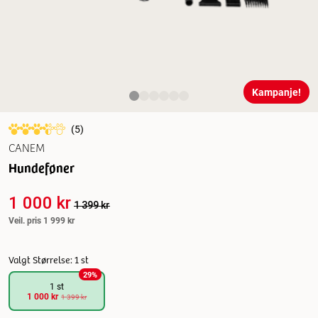
Kampanje!
(
5
)
CANEM
Hundeføner
1 000 kr
1 399 kr
Veil. pris
1 999 kr
Valgt Størrelse: 1 st
29
%
1 st
1 000 kr
1 399 kr