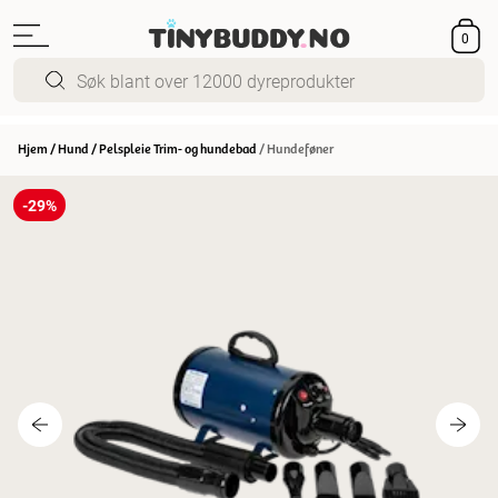
0
Hjem
/
Hund
/
Pelspleie Trim- og hundebad
/
Hundeføner
-29%