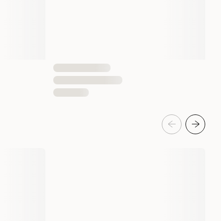
7350069120267
7350069120250