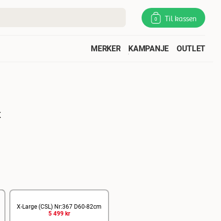
Til kassen
0
MERKER
KAMPANJE
OUTLET
x
X-Large (CSL) Nr:367 D60-82cm
5 499 kr