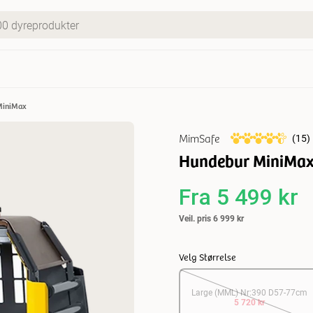
MiniMax
MimSafe
(
15
)
Hundebur MiniMa
Fra
5 499 kr
Veil. pris
6 999 kr
Velg Størrelse
Large (MML) Nr:390 D57-77cm
5 720 kr