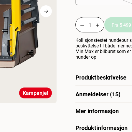
Fra
5 499
Kollisjonstestet hundebur s
beskyttelse til både menne
MiniMax er bilburet som er 
hunder op
Produktbeskrivelse
Kollisjonstestede hundebur
Kampanje!
Anmeldelser (15)
mennesker, katter og hunde
som er designet for maksim
ved påkjørsel bakfra. Knusn
Mer informasjon
Hva synes andre kunder
Hundebur MiniMax er sv
Guide: Finn riktig bur til di
Garanti
hunder. Den justerbare stø
Produktinformasjon
og mange opplever at hund