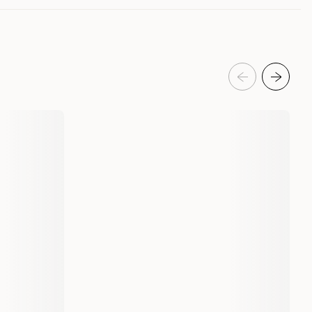
n kreve litt ekstra tålmodighet.
213680001
213326001
eanmeldelser
ndebur & transportvesker
Bilbur & hundetransportbur
MimSafe
390
366
MML) Nr:390 D57-77cm
X-Large (CSL) Nr:367 D60-82cm
9000 gram
10500 gram
1 st