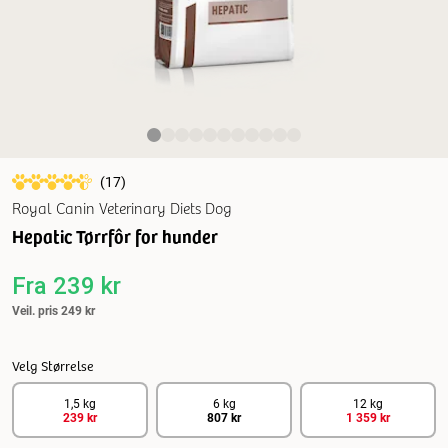
(
17
)
Royal Canin Veterinary Diets Dog
Hepatic Tørrfôr for hunder
Fra
239 kr
Veil. pris
249 kr
Velg Størrelse
1,5 kg
6 kg
12 kg
239 kr
807 kr
1 359 kr