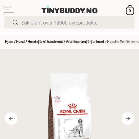
0
Hjem
/
Hund
/
Hundefôr & hundemat
/
Veterinærtørrfôr for hund
/
Hepatic Tørrfôr for 