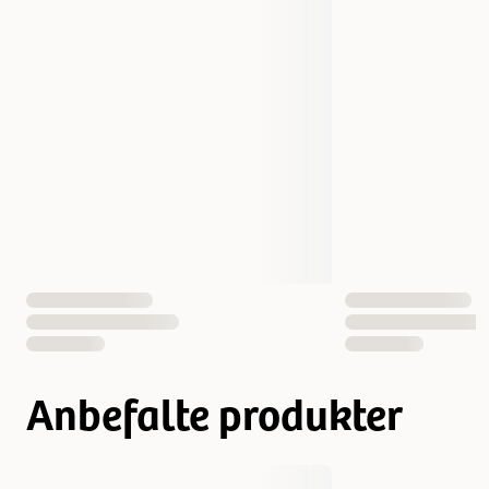
Smak
Lam
Vekt
500 gram
EAN nummer
7350144452139
Anbefalte produkter