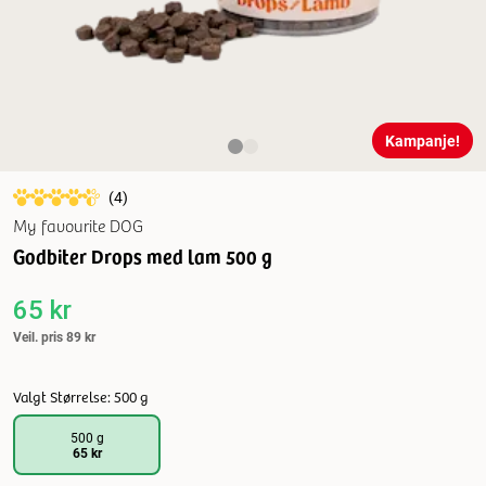
Kampanje!
(
4
)
My favourite DOG
Godbiter Drops med lam 500 g
65 kr
Veil. pris
89 kr
Valgt Størrelse: 500 g
500 g
65 kr