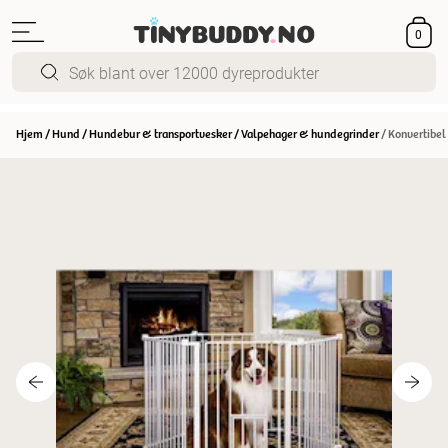
0
Hjem
/
Hund
/
Hundebur & transportvesker
/
Valpehager & hundegrinder
/
Konvertibel