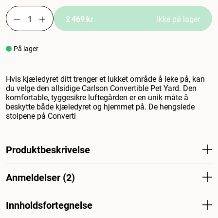
2 469 kr
Ikke på lager
På lager
Hvis kjæledyret ditt trenger et lukket område å leke på, kan
du velge den allsidige Carlson Convertible Pet Yard. Den
komfortable, tyggesikre luftegården er en unik måte å
beskytte både kjæledyret og hjemmet på. De hengslede
stolpene på Converti
Produktbeskrivelse
Sammenleggbart gjerde og port i ett som er perfekt til å
Anmeldelser (2)
stenge av en stor døråpning. Gjerdet/hundegrinden er
laget av solid, slitesterkt stål som tåler tygging fra valper.
Convertible Pet Yard and Pet Gate valpegjerde og
Innholdsfortegnelse
hundegrind fra Carlson egner seg utmerket som