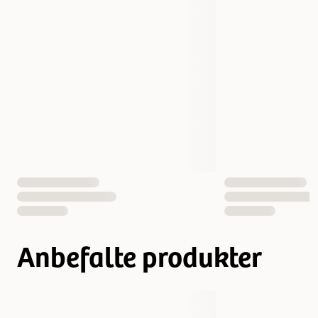
Bredde
366 cm
Høyde
71 cm
Måle
71x366 cm
Vekt
13000 gram
Antall i pakken
6 st
EAN nummer
891618026007
Anbefalte produkter