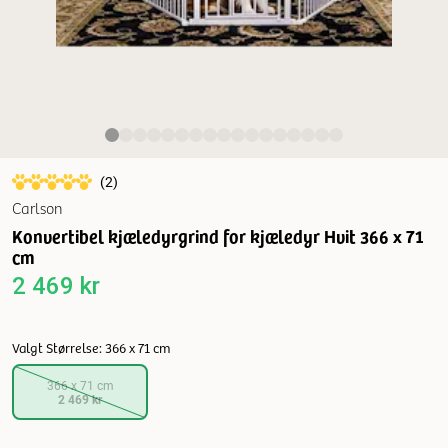
(
2
)
Carlson
Konvertibel kjæledyrgrind for kjæledyr Hvit 366 x 71
cm
2 469 kr
Valgt Størrelse: 366 x 71 cm
366 x 71 cm
2 469 kr