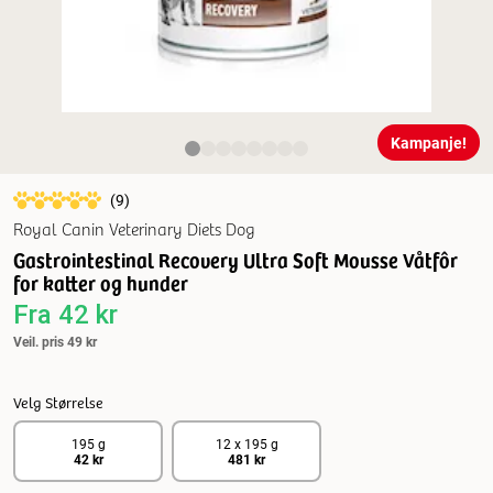
Kampanje!
(
9
)
Royal Canin Veterinary Diets Dog
Gastrointestinal Recovery Ultra Soft Mousse Våtfôr
for katter og hunder
Fra
42 kr
Veil. pris
49 kr
Velg Størrelse
195 g
12 x 195 g
42 kr
481 kr