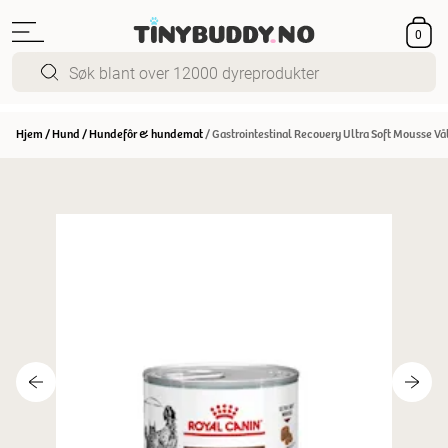
0
Hjem
/
Hund
/
Hundefôr & hundemat
/
Gastrointestinal Recovery Ultra Soft Mousse Våt