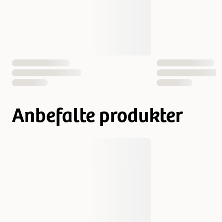
Aktivitetsnivå
Vanlig
Fôrtype
Våt mat
Smak
Gris
Anbefalte produkter
Vekt
195 gram
Antall i pakken
1 st
12 st
EAN nummer
9003579307717