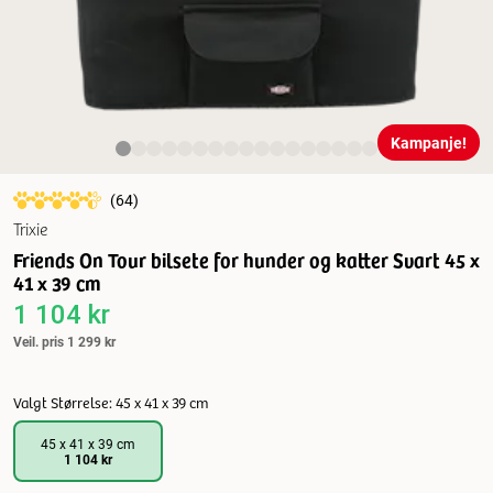
Kampanje!
(
64
)
Trixie
Friends On Tour bilsete for hunder og katter Svart 45 x
41 x 39 cm
1 104 kr
Veil. pris
1 299 kr
Valgt Størrelse: 45 x 41 x 39 cm
45 x 41 x 39 cm
1 104 kr