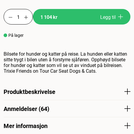
1 104 kr
Legg til
På lager
Bilsete for hunder og katter på reise. La hunden eller katten
sitte trygt i bilen uten å forstyrre sjåføren. Opphøyd bilsete
for hunder og katter som vil se ut av vinduet på bilreisen.
Trixie Friends on Tour Car Seat Dogs & Cats.
Produktbeskrivelse
Bilsete for hunder og katter på reise. La hunden og katten
Anmeldelser (64)
sitte trygt i bilen uten å forstyrre sjåføren. Forhøyet bilsete
for hunden og katten som vil se ut av vinduet på bilturen.
Trixie Friends on Tour bilsete for hund og katt.
Mer informasjon
Hva synes andre kunder