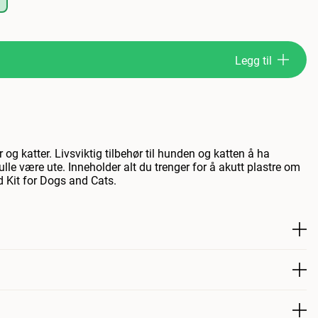
Legg til
 og katter. Livsviktig tilbehør til hunden og katten å ha
ulle være ute. Inneholder alt du trenger for å akutt plastre om
id Kit for Dogs and Cats.
og katt. Uunnværlig tilbehør for hund og katt å ha hjemme i
elpsskrinet inneholder alt du trenger for å ta hånd om et skadet
e for hund og katt.