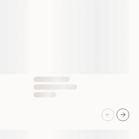
1 st
4011905019291