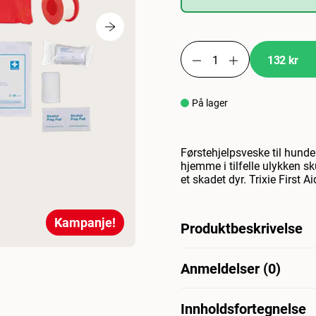
132 kr
På lager
Førstehjelpsveske til hunder
hjemme i tilfelle ulykken sk
et skadet dyr. Trixie First A
Kampanje!
Produktbeskrivelse
Førstehjelpsskrin for hund 
Anmeldelser (0)
tilfelle en ulykke. Førstehj
dyr. Trixie førstehjelpsvesk
Innholdsfortegnelse