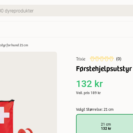
styr for hund 21 cm
Trixie
(
0
)
Førstehjelpsutstyr
132 kr
Veil. pris
189 kr
Valgt Størrelse: 21 cm
21 cm
132 kr