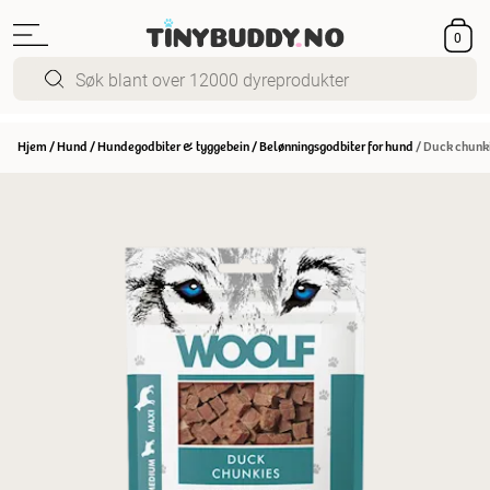
0
Hjem
/
Hund
/
Hundegodbiter & tyggebein
/
Belønningsgodbiter for hund
/
Duck chunki