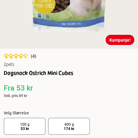
Kampanje!
(
4
)
2pets
Dogsnack Ostrich Mini Cubes
Fra
53 kr
Veil. pris
89 kr
Velg Størrelse
100 g
400 g
53 kr
174 kr