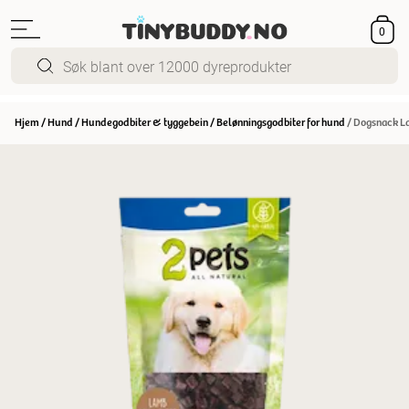
0
Hjem
/
Hund
/
Hundegodbiter & tyggebein
/
Belønningsgodbiter for hund
/
Dogsnack L