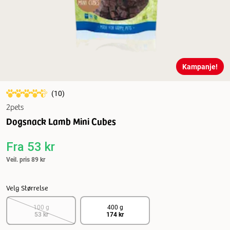
Kampanje!
(
10
)
2pets
Dogsnack Lamb Mini Cubes
Fra
53 kr
Veil. pris
89 kr
Velg Størrelse
100 g
400 g
53 kr
174 kr