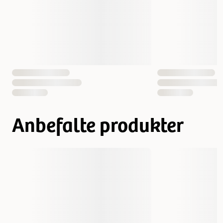
Vekt
100 gram
400 gram
EAN nummer
7330001018630
7330001018708
Anbefalte produkter