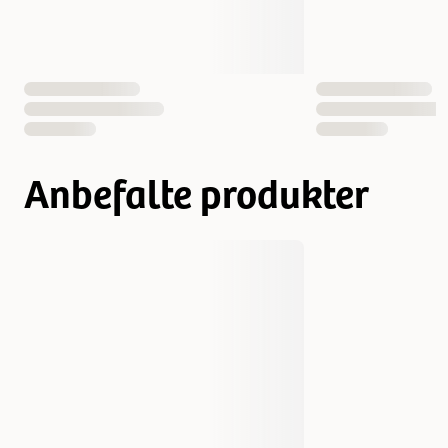
Antall i pakken
18 st
12 st
EAN nummer
7330001017060
7330001017077
Anbefalte produkter