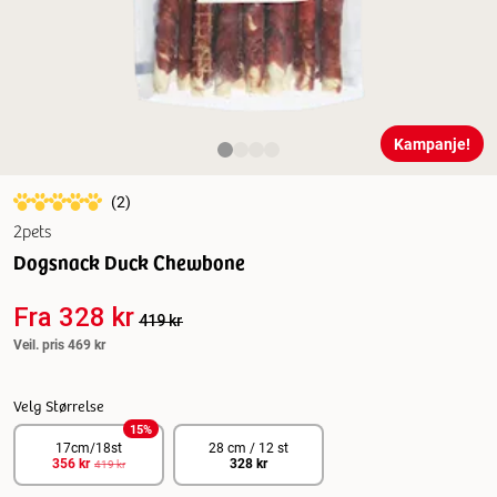
Kampanje!
(
2
)
2pets
Dogsnack Duck Chewbone
Fra
328 kr
419 kr
Veil. pris
469 kr
Velg Størrelse
15
%
17cm/18st
28 cm / 12 st
356 kr
328 kr
419 kr