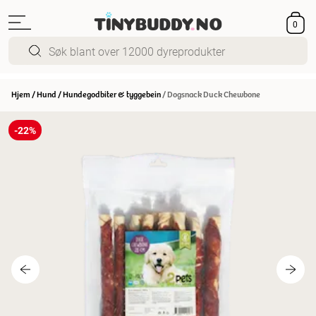
0
Hjem
/
Hund
/
Hundegodbiter & tyggebein
/
Dogsnack Duck Chewbone
-22%