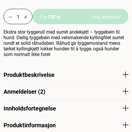
Fra
328 kr
Velg alternativ
Ekstra stor tyggerull med surret andekjøtt – tyggebein til
hund. Deilig tyggebein med velsmakende kyllingfilet surret
rundt et solid råhudsben. Råhud gir tyggemostand mens
tørket kyllingkjøtt lokker hunden til å tygge, også hunder
som normalt ikke foret
Produktbeskrivelse
Ekstra stor tyggerulle innpakket i andekjøtt - tyggegodbit
Anmeldelser (2)
til hund. Lekkert tyggegodt med herlig smakfull
kyllingfilet viklet rundt et seigt råhudbein. Råhud gir
tyggemotstand, mens tørket kyllingkjøtt oppmuntrer
Innholdsfortegnelse
hunden din til å tygge, selv hunder som vanligvis ikke
foretrekker råhud. 2pets Dogsnack Duck tyggebein XL
Råhud 72 %, and 24,8 %, sorbitol 2 %, maisstivelse 1 %,
Produktinformasjon
salt 0,2 %.