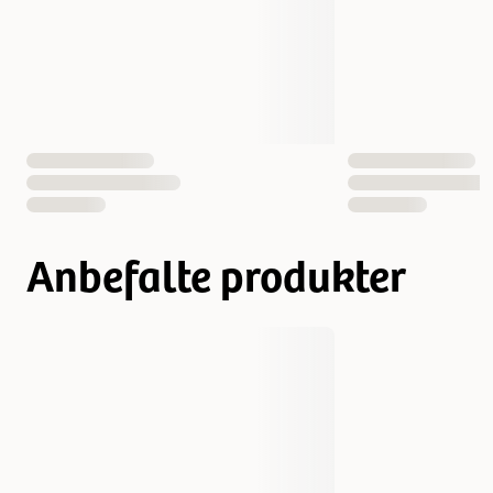
Antall i pakken
6 st
3 st
EAN nummer
7330001018050
7330001018098
Anbefalte produkter