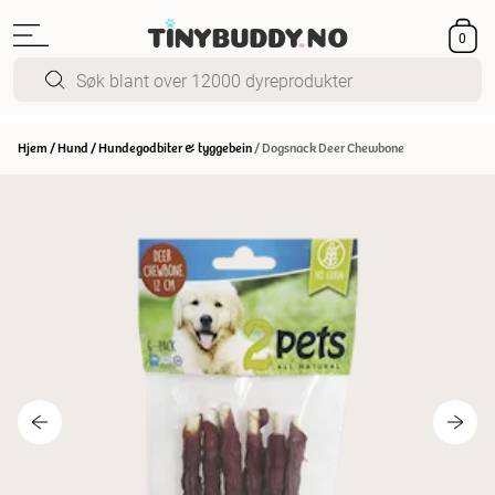
0
Hjem
/
Hund
/
Hundegodbiter & tyggebein
/
Dogsnack Deer Chewbone