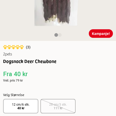
Kampanje!
(
3
)
2pets
Dogsnack Deer Chewbone
Fra
40 kr
Veil. pris
79 kr
Velg Størrelse
12 cm/6 stk.
28 cm/3 stk.
40 kr
111 kr