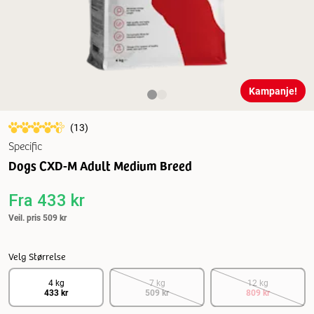
Kampanje!
(
13
)
Specific
Dogs CXD-M Adult Medium Breed
Fra
433 kr
Veil. pris
509 kr
Velg Størrelse
4 kg
7 kg
12 kg
433 kr
509 kr
809 kr