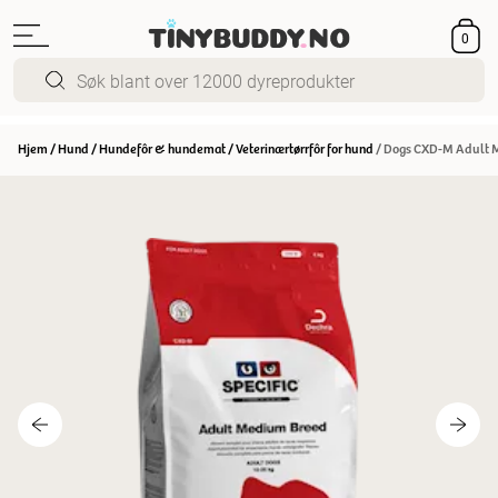
0
Hjem
/
Hund
/
Hundefôr & hundemat
/
Veterinærtørrfôr for hund
/
Dogs CXD-M Adult 