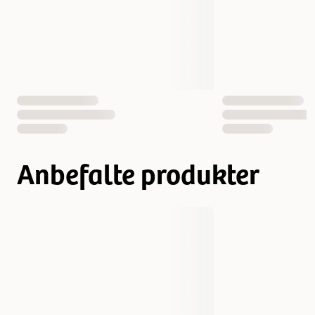
EAN nummer
717668121052
Anbefalte produkter