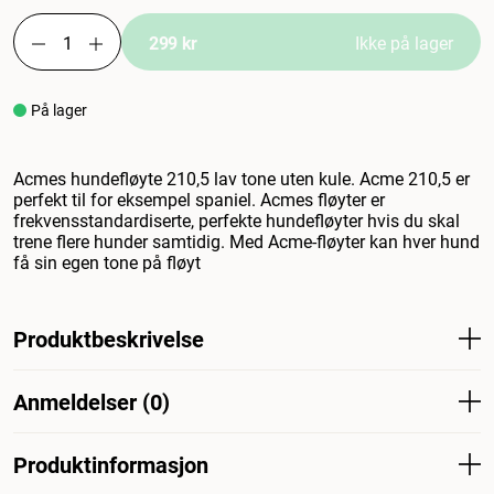
299 kr
Ikke på lager
På lager
Acmes hundefløyte 210,5 lav tone uten kule. Acme 210,5 er
perfekt til for eksempel spaniel. Acmes fløyter er
frekvensstandardiserte, perfekte hundefløyter hvis du skal
trene flere hunder samtidig. Med Acme-fløyter kan hver hund
få sin egen tone på fløyt
Produktbeskrivelse
Acmes hundefløyte `210.5 lav tone uten kule, Acme 210.5
Anmeldelser (0)
er perfekt til for eksempel spaniel. Acmes fløyter er
frekvensstandardiserte, en utmerket hundefløyte hvis du
skal trene flere hunder samtidig. Med Acme-fløyter kan
Produktinformasjon
hver hund ha sin egen tone på pipen.