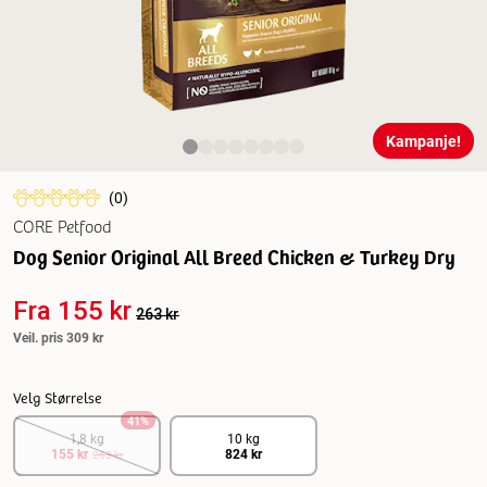
Kampanje!
(
0
)
CORE Petfood
Dog Senior Original All Breed Chicken & Turkey Dry
Fra
155 kr
263 kr
Veil. pris
309 kr
Velg Størrelse
41
%
1,8 kg
10 kg
155 kr
824 kr
263 kr