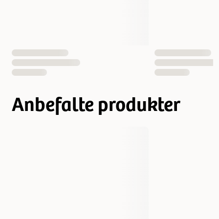
Smak
Kylling
Vekt
1800 gram
10000 gram
Antall i pakken
1 st
Anbefalte produkter
EAN nummer
076344107484
076344108108