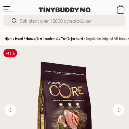
0
Hjem
/
Hund
/
Hundefôr & hundemat
/
Tørrfôr for hund
/
Dog Senior Original All Breed
-41%