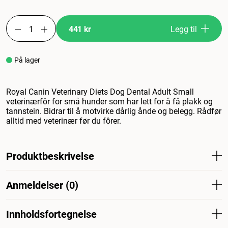
441 kr
Legg til
På lager
Royal Canin Veterinary Diets Dog Dental Adult Small
veterinærfôr for små hunder som har lett for å få plakk og
tannstein. Bidrar til å motvirke dårlig ånde og belegg. Rådfør
alltid med veterinær før du fôrer.
Produktbeskrivelse
Royal Canin Veterinary Diets Dog Dental Adult Lite
Anmeldelser (0)
veterinærfôr for små hunder som er utsatt for plakk og
tannstein. Bidrar til å forebygge dårlig ånde og
plakkdannelse. Rådfør deg alltid med veterinæren din før
Innholdsfortegnelse
fôring.