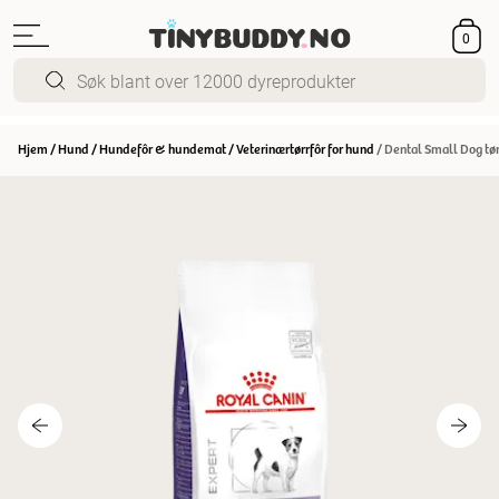
0
Hjem
/
Hund
/
Hundefôr & hundemat
/
Veterinærtørrfôr for hund
/
Dental Small Dog tør