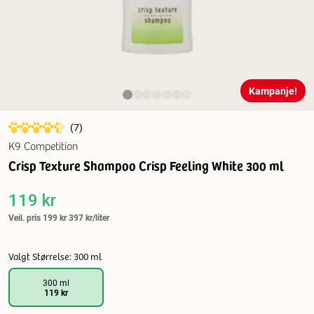
Kampanje!
(
7
)
K9 Competition
Crisp Texture Shampoo Crisp Feeling White 300 ml
119 kr
Veil. pris
199 kr
397 kr/liter
Valgt Størrelse: 300 ml
300 ml
119 kr