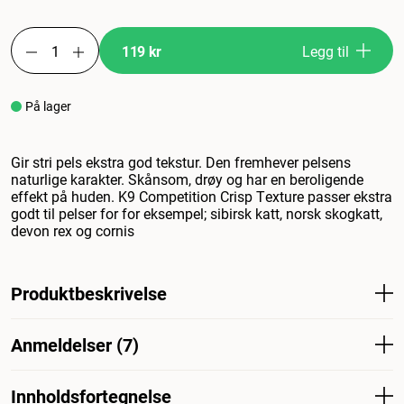
119 kr
Legg til
På lager
Gir stri pels ekstra god tekstur. Den fremhever pelsens
naturlige karakter. Skånsom, drøy og har en beroligende
effekt på huden. K9 Competition Crisp Texture passer ekstra
godt til pelser for for eksempel; sibirsk katt, norsk skogkatt,
devon rex og cornis
Produktbeskrivelse
Gir ru pels ekstra god tekstur. Fremhever pelsens
Anmeldelser (7)
naturlige karakter. Skånsom, tørr og har en beroligende
effekt på huden. K9 Competition Crisp Texture egner seg
spesielt godt til pelser som sibirkatt, norsk skogkatt,
Innholdsfortegnelse
Hva synes andre kunder