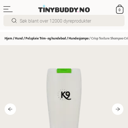
0
Hjem
/
Hund
/
Pelspleie Trim- og hundebad
/
Hundesjampo
/
Crisp Texture Shampoo Cri