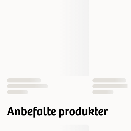
Vekt
300 gram
Volum
300 ml
Antall i pakken
1 st
EAN nummer
7350022301108
Anbefalte produkter