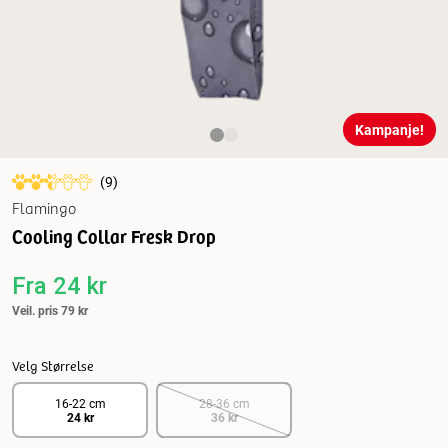
Kampanje!
(
9
)
Flamingo
Cooling Collar Fresk Drop
Fra
24 kr
Veil. pris
79 kr
Velg Størrelse
16-22 cm
28-36 cm
24 kr
36 kr