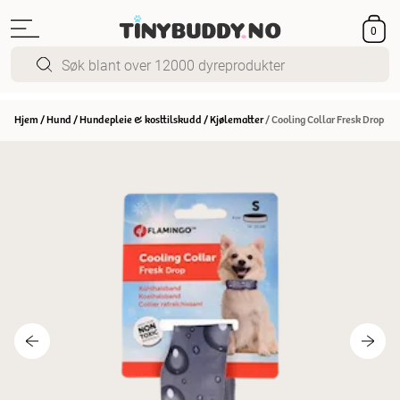
0
Hjem
/
Hund
/
Hundepleie & kosttilskudd
/
Kjølematter
/
Cooling Collar Fresk Drop