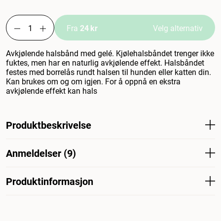
Fra
24 kr
Velg alternativ
Avkjølende halsbånd med gelé. Kjølehalsbåndet trenger ikke
fuktes, men har en naturlig avkjølende effekt. Halsbåndet
festes med borrelås rundt halsen til hunden eller katten din.
Kan brukes om og om igjen. For å oppnå en ekstra
avkjølende effekt kan hals
Produktbeskrivelse
Avkjølende halsbånd med gelé. Kjølehalsbåndet trenger
Anmeldelser (9)
ikke fuktes, men har en naturlig avkjølende effekt.
Halsbåndet festes med borrelås rundt halsen til hunden
eller katten din. Kan brukes om og om igjen. For å oppnå
Produktinformasjon
Hva synes andre kunder
en ekstra avkjølende effekt kan halsbåndet legges i
Kjølekragen Fresk Drop fungerer greit i varmen, men
kjøleskap/fryser i noen timer før det skal brukes.
mange kunder opplever at størrelsene er vanskelige å
Artikkelnummer
229176001
229176002
Flamingo Cooling Collar Fresk Drop Grey
treffe riktig – flere har måttet returnere produktet.