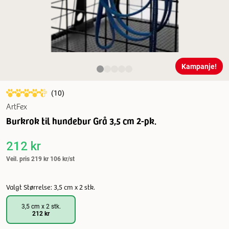
Kampanje!
(
10
)
ArtFex
Burkrok til hundebur Grå 3,5 cm 2-pk.
212 kr
Veil. pris
219 kr
106 kr/st
Valgt Størrelse: 3,5 cm x 2 stk.
3,5 cm x 2 stk.
212 kr