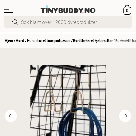
0
Hjem
/
Hund
/
Hundebur & transportvesker
/
Burtilbehør & kjølematter
/
Burkrok til h