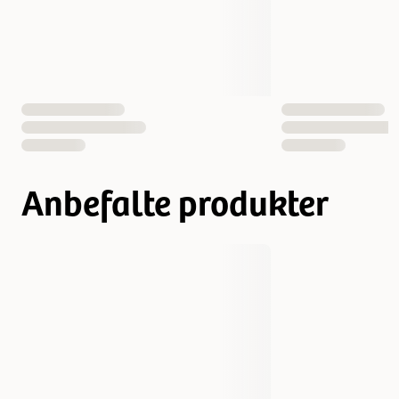
Antall i pakken
2 st
EAN nummer
7340133900192
Anbefalte produkter