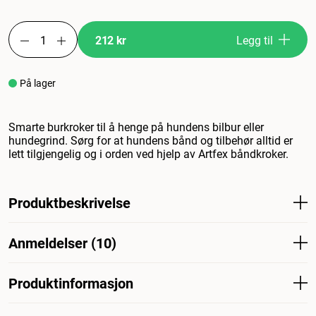
212 kr
Legg til
På lager
Smarte burkroker til å henge på hundens bilbur eller
hundegrind. Sørg for at hundens bånd og tilbehør alltid er
lett tilgjengelig og i orden ved hjelp av Artfex båndkroker.
Produktbeskrivelse
Til ArtFex-buret eller -grinden. Perfekt til å henge opp
Anmeldelser (10)
bånd, liner og annet tilbehør til hunden. En enkel og
praktisk måte å holde orden på hundens tilbehør i bilen.
Produktinformasjon
Hva synes andre kunder
Burkroken til hundebur får gode tilbakemeldinger for å