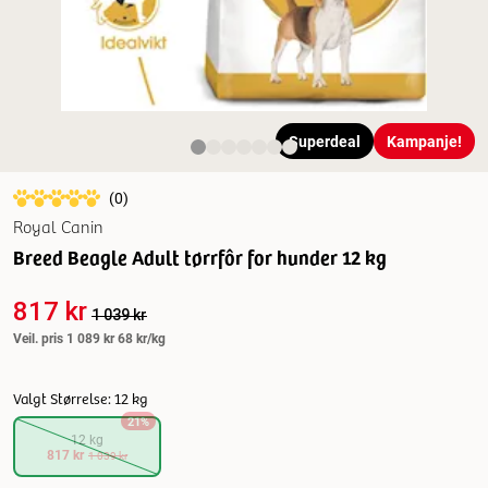
Superdeal
Kampanje!
(
0
)
Royal Canin
Breed Beagle Adult tørrfôr for hunder 12 kg
817 kr
1 039 kr
Veil. pris
1 089 kr
68 kr/kg
Valgt Størrelse: 12 kg
21
%
12 kg
817 kr
1 039 kr