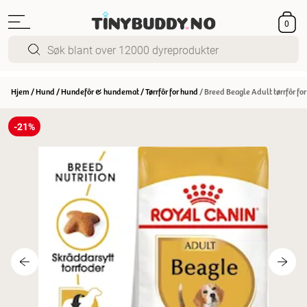
0
Hjem
/
Hund
/
Hundefôr & hundemat
/
Tørrfôr for hund
/
Breed Beagle Adult tørrfôr for
-21%