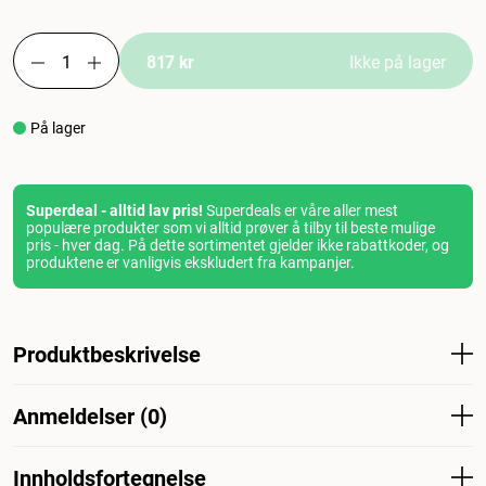
817 kr
Ikke på lager
På lager
Superdeal - alltid lav pris!
Superdeals er våre aller mest
populære produkter som vi alltid prøver å tilby til beste mulige
pris - hver dag. På dette sortimentet gjelder ikke rabattkoder, og
produktene er vanligvis ekskludert fra kampanjer.
Produktbeskrivelse
Royal Canin® Beagle Adult tørrfôr er egnet for
Anmeldelser (0)
beaglehunder over 12 måneder og er utviklet med tanke
på alle din voksne hunds ernæringsmessige behov. Det
bidrar til å opprettholde idealvekten til beaglen din, særlig
Innholdsfortegnelse