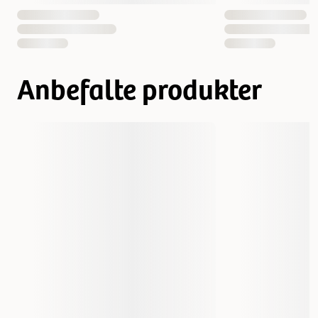
Vekt
2000 gram
12000 gram
Antall i pakken
1 st
Anbefalte produkter
EAN nummer
052742025209
052742025216