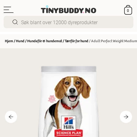
0
Hjem
/
Hund
/
Hundefôr & hundemat
/
Tørrfôr for hund
/
Adult Perfect Weight Medium 