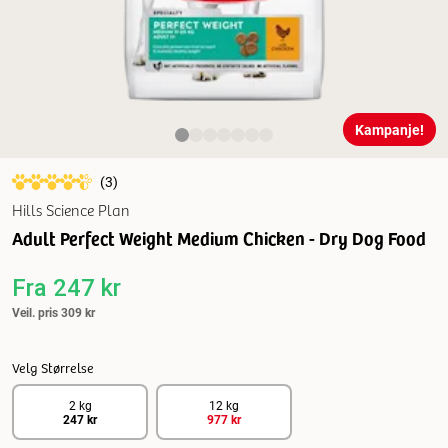
Kampanje!
(
3
)
Hills Science Plan
Adult Perfect Weight Medium Chicken - Dry Dog Food
Fra
247 kr
Veil. pris
309 kr
Velg Størrelse
2 kg
12 kg
247 kr
977 kr