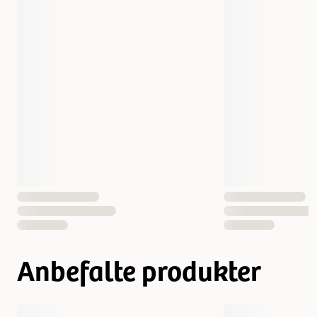
Dyrets alder
Voksen
Fôrtype
Tørrfôr
Smak
Kylling
Vekt
14000 gram
Antall i pakken
1 st
EAN nummer
052742025742
Anbefalte produkter