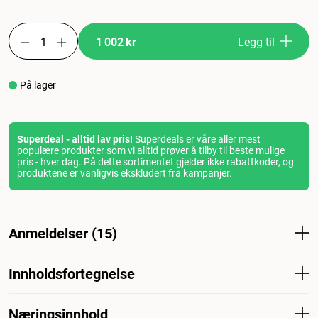
1 002 kr
Legg til
På lager
Superdeal - alltid lav pris!
Superdeals er våre aller mest
populære produkter som vi alltid prøver å tilby til beste mulige
pris - hver dag. På dette sortimentet gjelder ikke rabattkoder, og
produktene er vanligvis ekskludert fra kampanjer.
Anmeldelser (15)
Innholdsfortegnelse
Hva synes andre kunder
Kundene er svært fornøyde med dette hundefôret –
Mais, hvete, kylling- og kalkunmel, animalsk fett,
hundene spiser det med glede, og flere eiere merker at
Næringsinnhold
konsentrat, maisglutenmel, vegetabilsk olje, mineraler,