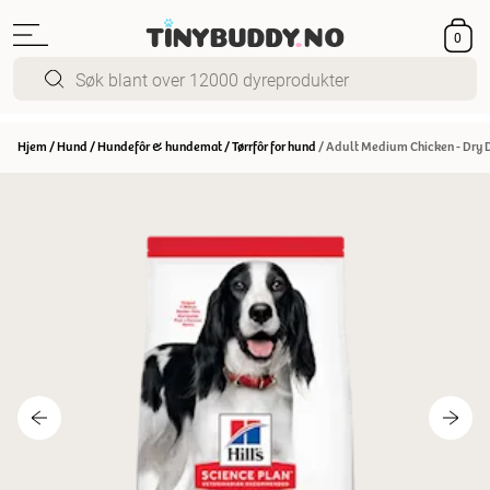
0
Hjem
/
Hund
/
Hundefôr & hundemat
/
Tørrfôr for hund
/
Adult Medium Chicken - Dry 