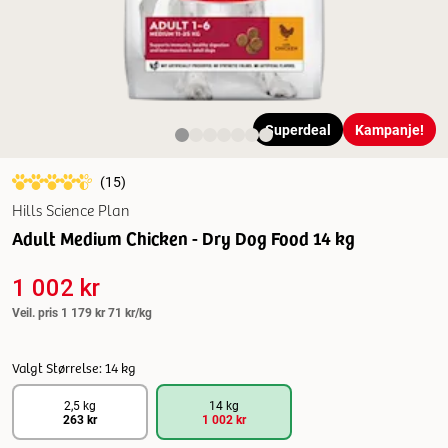
Superdeal
Kampanje!
(
15
)
Hills Science Plan
Adult Medium Chicken - Dry Dog Food 14 kg
1 002 kr
Veil. pris
1 179 kr
71 kr/kg
Valgt Størrelse: 14 kg
2,5 kg
14 kg
263 kr
1 002 kr