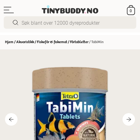
0
Hjem
/
Akvaristikk
/
Fiskefôr & fiskemat
/
Fôrtabletter
/
TabiMin