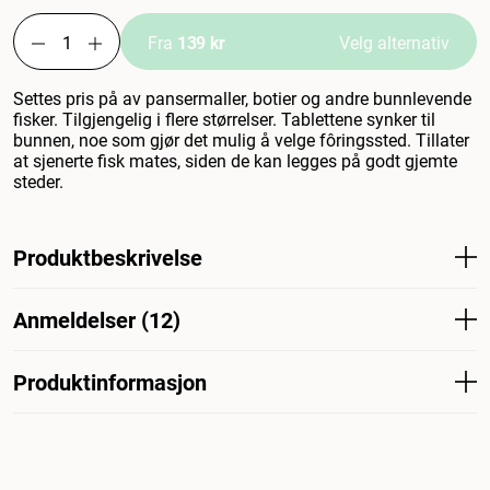
Fra
139 kr
Velg alternativ
Settes pris på av pansermaller, botier og andre bunnlevende
fisker. Tilgjengelig i flere størrelser. Tablettene synker til
bunnen, noe som gjør det mulig å velge fôringssted. Tillater
at sjenerte fisk mates, siden de kan legges på godt gjemte
steder.
Produktbeskrivelse
Beutet av pansrede ål, botsia og andre bunnfisk.
Anmeldelser (12)
Tilgjengelig i flere størrelser. Tablettene synker til bunns,
noe som gjør det mulig å velge fôringssted, slik at sky
fisk kan fôres, siden de kan legges på godt skjulte steder.
Produktinformasjon
Hva synes andre kunder
Tabimin er svært populær blant bunnfisker, maller og
reker – mange kunder beskriver det som den beste
Artikkelnummer
207659001
207660001
maten i akvariet. Fiskene samles ivrig rundt tablettene,
noe som gjør fôringen til en fornøyelse å se på. Enkelte