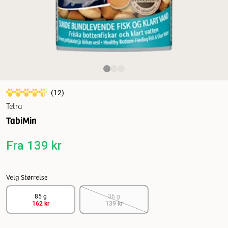
(
12
)
Tetra
TabiMin
Fra
139 kr
Velg Størrelse
85 g
36 g
162 kr
139 kr