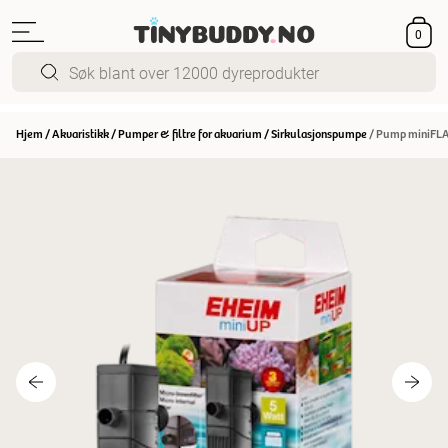
0
Hjem
/
Akvaristikk
/
Pumper & filtre for akvarium
/
Sirkulasjonspumpe
/
Pump miniFLAT