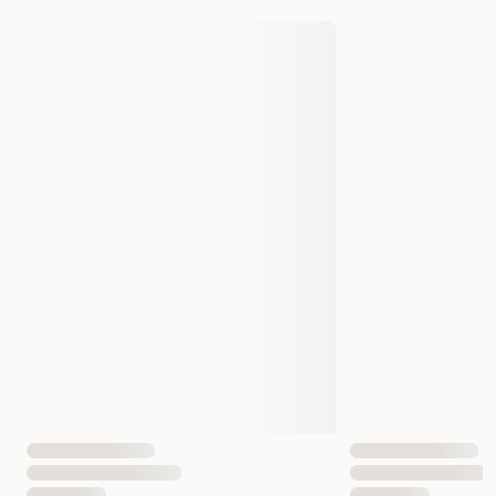
Varemerke
Eheim
Produsentens artikkelnummer
1302050
Størrelse
300 l/h
Vekt
500 gram
Antall i pakken
1 st
EAN nummer
4011708224595