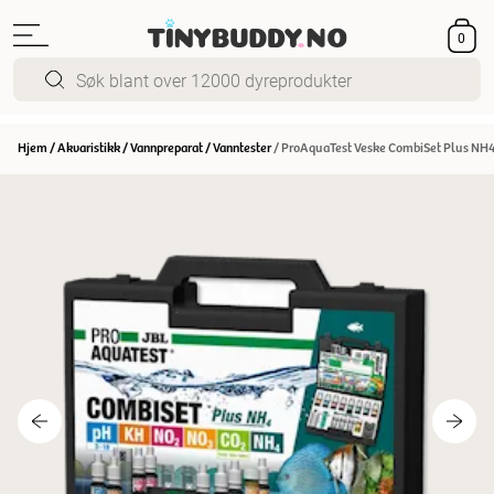
0
Hjem
/
Akvaristikk
/
Vannpreparat
/
Vanntester
/
ProAquaTest Veske CombiSet Plus NH4