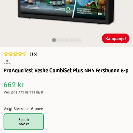
Kampanje!
(
16
)
JBL
ProAquaTest Veske CombiSet Plus NH4 Ferskvann 6-p
662 kr
Veil. pris
779 kr
111 kr/st
Valgt Størrelse: 6-pack
6-pack
662 kr